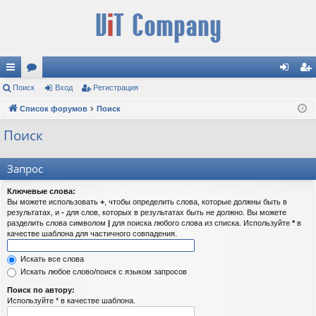
с
Поиск
ор
Вход
Регистрация
хо
ег
ы
Список форумов
ум
Поиск
д
ис
лк
ы
тр
Поиск
и
ац
Запрос
ия
Ключевые слова:
Вы можете использовать
+
, чтобы определить слова, которые должны быть в
результатах, и
-
для слов, которых в результатах быть не должно. Вы можете
разделить слова символом
|
для поиска любого слова из списка. Используйте
*
в
качестве шаблона для частичного совпадения.
Искать все слова
Искать любое слово/поиск с языком запросов
Поиск по автору:
Используйте * в качестве шаблона.