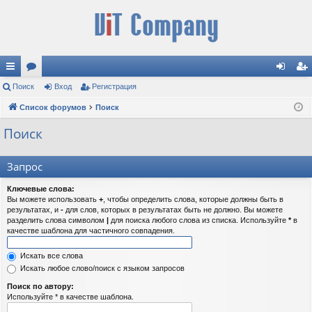
с
Поиск
ор
Вход
Регистрация
хо
ег
ы
Список форумов
ум
Поиск
д
ис
лк
ы
тр
Поиск
и
ац
Запрос
ия
Ключевые слова:
Вы можете использовать
+
, чтобы определить слова, которые должны быть в
результатах, и
-
для слов, которых в результатах быть не должно. Вы можете
разделить слова символом
|
для поиска любого слова из списка. Используйте
*
в
качестве шаблона для частичного совпадения.
Искать все слова
Искать любое слово/поиск с языком запросов
Поиск по автору:
Используйте * в качестве шаблона.