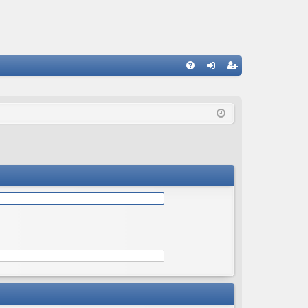
С
FA
хо
ег
Q
д
ис
тр
ац
ия