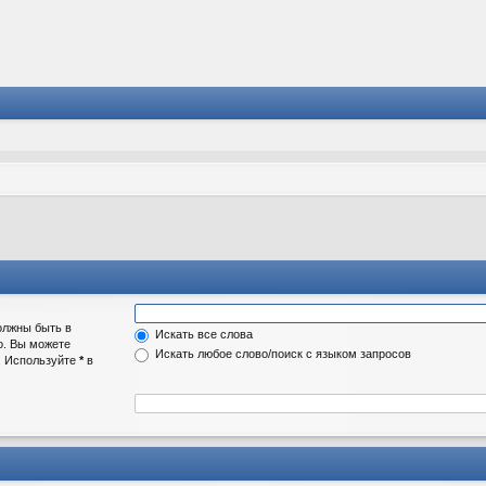
олжны быть в
Искать все слова
о. Вы можете
Искать любое слово/поиск с языком запросов
а. Используйте
*
в