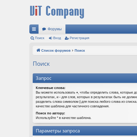
Форумы
с
Поиск
Вход
Регистрация
ы
Список форумов
Поиск
лк
Поиск
и
Запрос
Ключевые слова:
Вы можете использовать
+
, чтобы определить слова, которые д
результатах, и
-
для слов, которых в результатах быть не должн
разделить слова символом
|
для поиска любого слова из списк
качестве шаблона для частичного совпадения.
Поиск по автору:
Используйте * в качестве шаблона.
Параметры запроса