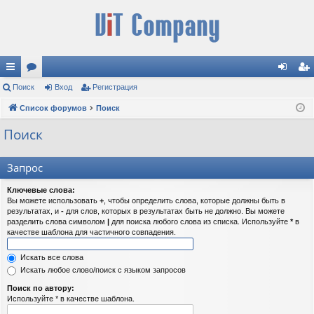
с
Поиск
ор
Вход
Регистрация
хо
ег
ы
Список форумов
ум
Поиск
д
ис
лк
ы
тр
Поиск
и
ац
Запрос
ия
Ключевые слова:
Вы можете использовать
+
, чтобы определить слова, которые должны быть в
результатах, и
-
для слов, которых в результатах быть не должно. Вы можете
разделить слова символом
|
для поиска любого слова из списка. Используйте
*
в
качестве шаблона для частичного совпадения.
Искать все слова
Искать любое слово/поиск с языком запросов
Поиск по автору:
Используйте * в качестве шаблона.