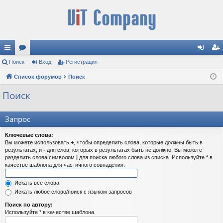
с
Поиск
ор
Вход
Регистрация
хо
ег
ы
Список форумов
ум
Поиск
д
ис
лк
ы
тр
Поиск
и
ац
Запрос
ия
Ключевые слова:
Вы можете использовать
+
, чтобы определить слова, которые должны быть в
результатах, и
-
для слов, которых в результатах быть не должно. Вы можете
разделить слова символом
|
для поиска любого слова из списка. Используйте
*
в
качестве шаблона для частичного совпадения.
Искать все слова
Искать любое слово/поиск с языком запросов
Поиск по автору:
Используйте * в качестве шаблона.