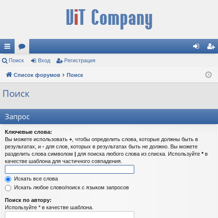
с
Поиск
ор
Вход
Регистрация
хо
ег
ы
Список форумов
ум
Поиск
д
ис
лк
ы
тр
Поиск
и
ац
Запрос
ия
Ключевые слова:
Вы можете использовать
+
, чтобы определить слова, которые должны быть в
результатах, и
-
для слов, которых в результатах быть не должно. Вы можете
разделить слова символом
|
для поиска любого слова из списка. Используйте
*
в
качестве шаблона для частичного совпадения.
Искать все слова
Искать любое слово/поиск с языком запросов
Поиск по автору:
Используйте * в качестве шаблона.