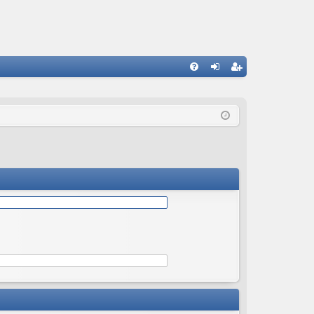
С
FA
хо
ег
Q
д
ис
тр
ац
ия