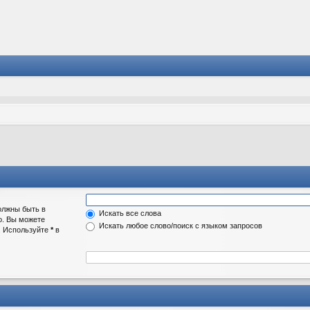
олжны быть в
Искать все слова
о. Вы можете
Искать любое слово/поиск с языком запросов
а. Используйте
*
в