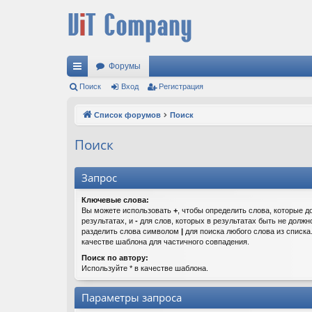
Форумы
с
Поиск
Вход
Регистрация
ы
Список форумов
Поиск
лк
Поиск
и
Запрос
Ключевые слова:
Вы можете использовать
+
, чтобы определить слова, которые д
результатах, и
-
для слов, которых в результатах быть не должн
разделить слова символом
|
для поиска любого слова из списк
качестве шаблона для частичного совпадения.
Поиск по автору:
Используйте * в качестве шаблона.
Параметры запроса