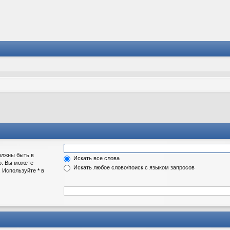
олжны быть в
Искать все слова
о. Вы можете
Искать любое слово/поиск с языком запросов
а. Используйте
*
в