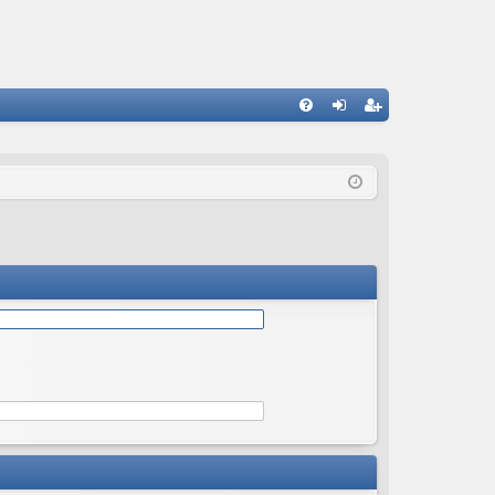
С
FA
хо
ег
Q
д
ис
тр
ац
ия