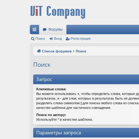
Форумы
с
Поиск
Вход
Регистрация
ы
Список форумов
Поиск
лк
Поиск
и
Запрос
Ключевые слова:
Вы можете использовать
+
, чтобы определить слова, которые д
результатах, и
-
для слов, которых в результатах быть не должн
разделить слова символом
|
для поиска любого слова из списк
качестве шаблона для частичного совпадения.
Поиск по автору:
Используйте * в качестве шаблона.
Параметры запроса