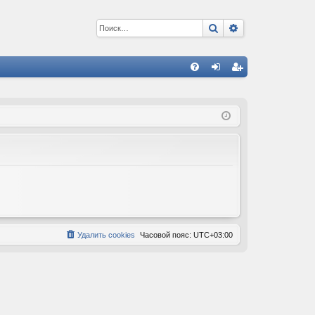
Поиск
Расширенный 
С
FA
хо
ег
Q
д
ис
тр
ац
ия
Удалить cookies
Часовой пояс:
UTC+03:00