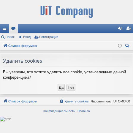
с
Поиск
ор
Вход
Регистрация
хо
ег
П
ы
Список форумов
ум
д
ис
о
лк
ы
тр
и
Удалить cookies
и
ац
с
Вы уверены, что хотите удалить все cookie, установленные данной
к
ия
конференцией?
Список форумов
Удалить cookies
Часовой пояс:
UTC+03:00
Конфиденциальность
|
Правила