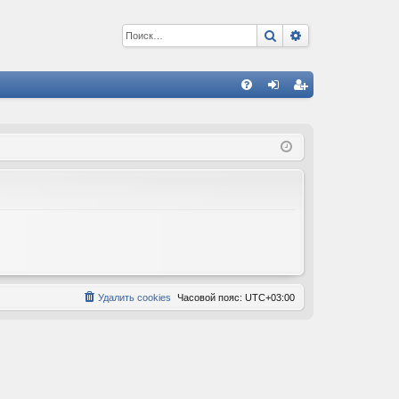
Поиск
Расширенный 
С
FA
хо
ег
Q
д
ис
тр
ац
ия
Удалить cookies
Часовой пояс:
UTC+03:00