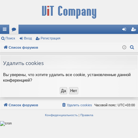
с
Поиск
ор
Вход
Регистрация
хо
ег
П
ы
Список форумов
ум
д
ис
о
лк
ы
тр
и
Удалить cookies
и
ац
с
Вы уверены, что хотите удалить все cookie, установленные данной
к
ия
конференцией?
Список форумов
Удалить cookies
Часовой пояс:
UTC+03:00
Конфиденциальность
|
Правила