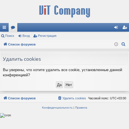
с
Поиск
ор
Вход
Регистрация
хо
ег
П
ы
Список форумов
ум
д
ис
о
лк
ы
тр
и
Удалить cookies
и
ац
с
Вы уверены, что хотите удалить все cookie, установленные данной
к
ия
конференцией?
Список форумов
Удалить cookies
Часовой пояс:
UTC+03:00
Конфиденциальность
|
Правила