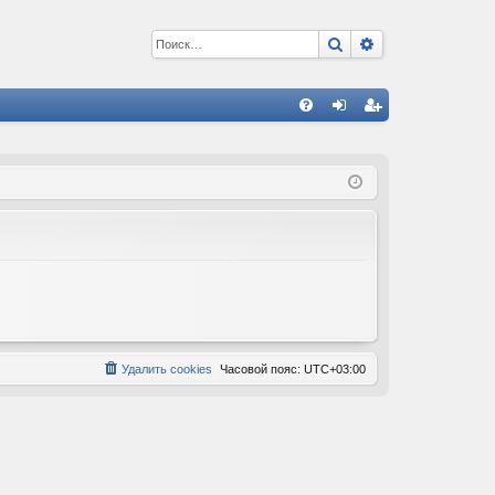
Поиск
Расширенный 
С
FA
хо
ег
Q
д
ис
тр
ац
ия
Удалить cookies
Часовой пояс:
UTC+03:00