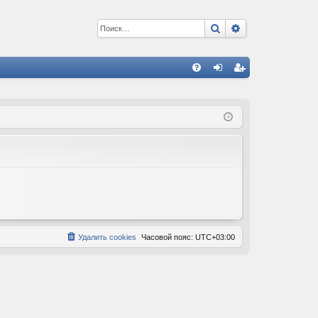
Поиск
Расширенный 
С
FA
хо
ег
Q
д
ис
тр
ац
ия
Удалить cookies
Часовой пояс:
UTC+03:00