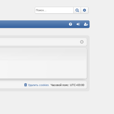
Поиск
Расширенный 
С
FA
хо
ег
Q
д
ис
тр
ац
ия
Удалить cookies
Часовой пояс:
UTC+03:00