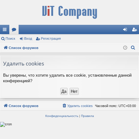
с
Поиск
ор
Вход
Регистрация
хо
ег
П
ы
Список форумов
ум
д
ис
о
лк
ы
тр
и
Удалить cookies
и
ац
с
Вы уверены, что хотите удалить все cookie, установленные данной
к
ия
конференцией?
Список форумов
Удалить cookies
Часовой пояс:
UTC+03:00
Конфиденциальность
|
Правила