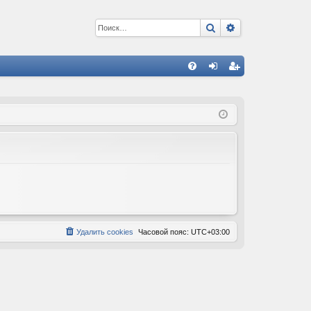
Поиск
Расширенный 
С
FA
хо
ег
Q
д
ис
тр
ац
ия
Удалить cookies
Часовой пояс:
UTC+03:00