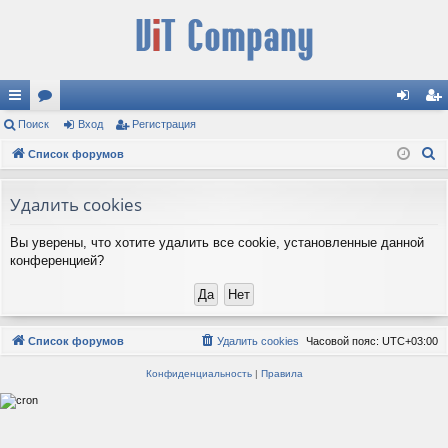
с
Поиск
ор
Вход
Регистрация
хо
ег
П
ы
Список форумов
ум
д
ис
о
лк
ы
тр
и
Удалить cookies
и
ац
с
Вы уверены, что хотите удалить все cookie, установленные данной
к
ия
конференцией?
Список форумов
Удалить cookies
Часовой пояс:
UTC+03:00
Конфиденциальность
|
Правила