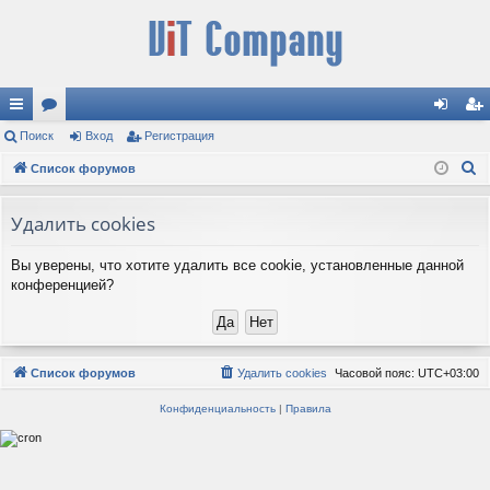
с
Поиск
ор
Вход
Регистрация
хо
ег
П
ы
Список форумов
ум
д
ис
о
лк
ы
тр
и
Удалить cookies
и
ац
с
Вы уверены, что хотите удалить все cookie, установленные данной
к
ия
конференцией?
Список форумов
Удалить cookies
Часовой пояс:
UTC+03:00
Конфиденциальность
|
Правила