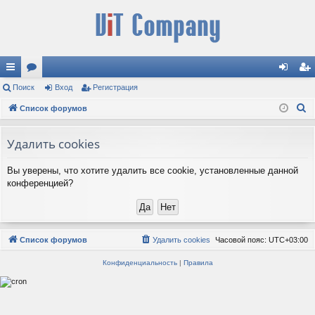
с
Поиск
ор
Вход
Регистрация
хо
ег
П
ы
Список форумов
ум
д
ис
о
лк
ы
тр
и
Удалить cookies
и
ац
с
Вы уверены, что хотите удалить все cookie, установленные данной
к
ия
конференцией?
Список форумов
Удалить cookies
Часовой пояс:
UTC+03:00
Конфиденциальность
|
Правила