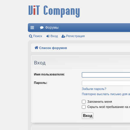
Форумы
с
Поиск
Вход
Регистрация
ы
Список форумов
лк
Вход
и
Имя пользователя:
Пароль:
Забыли пароль?
Повторно выслать письмо для а
Запомнить меня
Скрыть моё пребывание на к