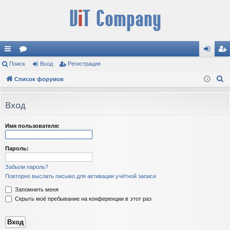
с
Поиск
ор
Вход
Регистрация
хо
ег
П
ы
Список форумов
ум
д
ис
о
лк
ы
тр
и
Вход
и
ац
с
к
ия
Имя пользователя:
Пароль:
Забыли пароль?
Повторно выслать письмо для активации учётной записи
Запомнить меня
Скрыть моё пребывание на конференции в этот раз