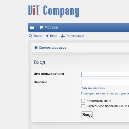
Форумы
с
Поиск
Вход
Регистрация
ы
Список форумов
лк
Вход
и
Имя пользователя:
Пароль:
Забыли пароль?
Повторно выслать письмо для а
Запомнить меня
Скрыть моё пребывание на к