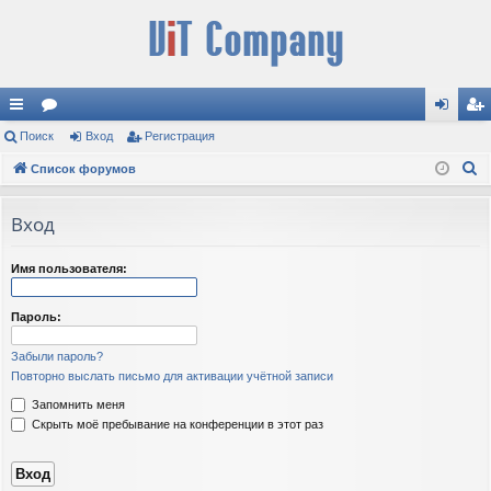
с
Поиск
ор
Вход
Регистрация
хо
ег
П
ы
Список форумов
ум
д
ис
о
лк
ы
тр
и
Вход
и
ац
с
к
ия
Имя пользователя:
Пароль:
Забыли пароль?
Повторно выслать письмо для активации учётной записи
Запомнить меня
Скрыть моё пребывание на конференции в этот раз