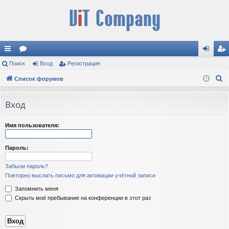
с
Поиск
ор
Вход
Регистрация
хо
ег
П
ы
Список форумов
ум
д
ис
о
лк
ы
тр
и
Вход
и
ац
с
к
ия
Имя пользователя:
Пароль:
Забыли пароль?
Повторно выслать письмо для активации учётной записи
Запомнить меня
Скрыть моё пребывание на конференции в этот раз