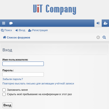
с
Поиск
ор
Вход
Регистрация
хо
ег
П
ы
Список форумов
ум
д
ис
о
лк
ы
тр
и
Вход
и
ац
с
к
ия
Имя пользователя:
Пароль:
Забыли пароль?
Повторно выслать письмо для активации учётной записи
Запомнить меня
Скрыть моё пребывание на конференции в этот раз