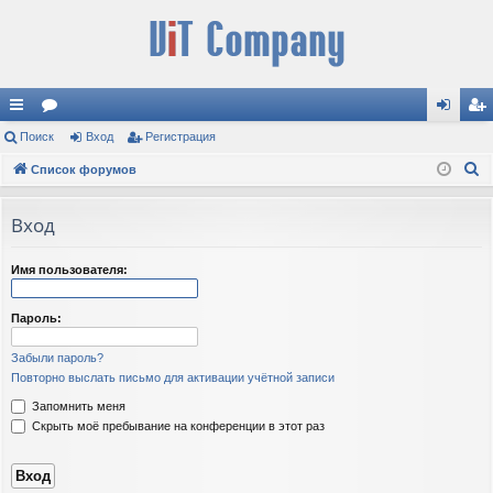
с
Поиск
ор
Вход
Регистрация
хо
ег
П
ы
Список форумов
ум
д
ис
о
лк
ы
тр
и
Вход
и
ац
с
к
ия
Имя пользователя:
Пароль:
Забыли пароль?
Повторно выслать письмо для активации учётной записи
Запомнить меня
Скрыть моё пребывание на конференции в этот раз