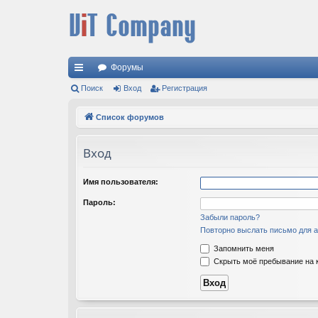
Форумы
с
Поиск
Вход
Регистрация
ы
Список форумов
лк
Вход
и
Имя пользователя:
Пароль:
Забыли пароль?
Повторно выслать письмо для а
Запомнить меня
Скрыть моё пребывание на к