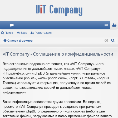
с
Поиск
ор
Вход
Регистрация
хо
ег
П
ы
Список форумов
ум
д
ис
о
лк
ы
тр
и
ViT Company - Соглашение о конфиденциальности
и
ац
с
Это соглашение подробно объясняет, как «ViT Company» и его
к
ия
подразделения (в дальнейшем «мы», «наш», «ViT Company»,
«https://vit-co.ru») и phpBB (в дальнейшем «они», «программное
обеспечение phpBB», «www.phpbb.com», «phpBB Limited», «phpBB
Teams») используют информацию, полученную во время любой из
ваших пользовательских сессий (в дальнейшем «ваша
информация»).
Ваша информация собирается двумя способами. Во-первых,
просмотр «ViT Company» приведёт к созданию программным
обеспечением phpBB определённого числа cookies (небольшие
текстовые файлы, загружаемые в папку временных файлов вашего