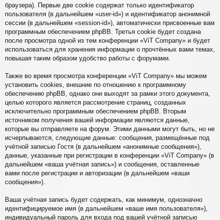
браузера). Первые две cookie содержат только идентификатор
пользователя (в дальнейшем «user-id») и идентификатор анонимной
сессии (в дальнейшем «session-id»), автоматически присвоенные вам
программным обеспечением phpBB. Третья cookie будет создана
после просмотра одной из тем конференции «ViT Company» и будет
использоваться для хранения информации о прочтённых вами темах,
повышая таким образом удобство работы с форумами.
Также во время просмотра конференции «ViT Company» мы можем
установить cookies, внешние по отношению к программному
обеспечению phpBB, однако они выходят за рамки этого документа,
целью которого является рассмотрение страниц, созданных
исключительно программным обеспечением phpBB. Вторым
источником получения вашей информации являются данные,
которые вы отправляете на форум. Этими данными могут быть, но не
исчерпываются, следующие данные: сообщения, размещённые под
учётной записью Гостя (в дальнейшем «анонимные сообщения»),
данные, указанные при регистрации в конференции «ViT Company» (в
дальнейшем «ваша учётная запись») и сообщения, оставленные
вами после регистрации и авторизации (в дальнейшем «ваши
сообщения»).
Ваша учётная запись будет содержать, как минимум, однозначно
идентифицируемое имя (в дальнейшем «ваше имя пользователя»),
индивидуальный пароль для входа под вашей учётной записью