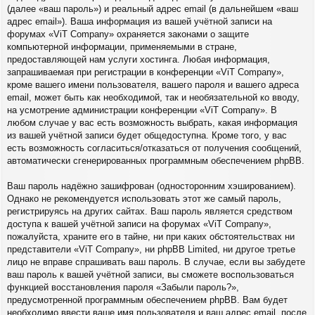
(далее «ваш пароль») и реальный адрес email (в дальнейшем «ваш
адрес email»). Ваша информация из вашей учётной записи на
форумах «ViT Company» охраняется законами о защите
компьютерной информации, применяемыми в стране,
предоставляющей нам услуги хостинга. Любая информация,
запрашиваемая при регистрации в конференции «ViT Company»,
кроме вашего имени пользователя, вашего пароля и вашего адреса
email, может быть как необходимой, так и необязательной ко вводу,
на усмотрение администрации конференции «ViT Company». В
любом случае у вас есть возможность выбрать, какая информация
из вашей учётной записи будет общедоступна. Кроме того, у вас
есть возможность согласиться/отказаться от получения сообщений,
автоматически сгенерированных программным обеспечением phpBB.
Ваш пароль надёжно зашифрован (односторонним хэшированием).
Однако не рекомендуется использовать этот же самый пароль,
регистрируясь на других сайтах. Ваш пароль является средством
доступа к вашей учётной записи на форумах «ViT Company»,
пожалуйста, храните его в тайне, ни при каких обстоятельствах ни
представители «ViT Company», ни phpBB Limited, ни другое третье
лицо не вправе спрашивать ваш пароль. В случае, если вы забудете
ваш пароль к вашей учётной записи, вы сможете воспользоваться
функцией восстановления пароля «Забыли пароль?»,
предусмотренной программным обеспечением phpBB. Вам будет
необходимо ввести ваше имя пользователя и ваш адрес email, после