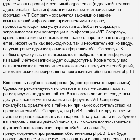
(далее «ваш пароль») и реальный адрес email (в дальнейшем «ваш
адрес email»). Ваша информация из вашей учётной записи на
форумах «ViT Company» охраняется законами о защите
компьютерной информации, применяемыми в стране,
предоставляющей нам услуги хостинга. Любая информация,
запрашиваемая при регистрации в конференции «ViT Company»,
кроме вашего имени пользователя, вашего пароля и вашего адреса
email, может быть как необходимой, так и необязательной ко вводу,
на усмотрение администрации конференции «ViT Company». В
любом случае у вас есть возможность выбрать, какая информация
из вашей учётной записи будет общедоступна. Кроме того, у вас
есть возможность согласиться/отказаться от получения сообщений,
автоматически сгенерированных программным обеспечением phpBB.
Ваш пароль надёжно зашифрован (односторонним хэшированием).
Однако не рекомендуется использовать этот же самый пароль,
регистрируясь на других сайтах. Ваш пароль является средством
доступа к вашей учётной записи на форумах «ViT Company»,
пожалуйста, храните его в тайне, ни при каких обстоятельствах ни
представители «ViT Company», ни phpBB Limited, ни другое третье
лицо не вправе спрашивать ваш пароль. В случае, если вы забудете
ваш пароль к вашей учётной записи, вы сможете воспользоваться
функцией восстановления пароля «Забыли пароль?»,
предусмотренной программным обеспечением phpBB. Вам будет
необходимо ввести ваше имя пользователя и ваш адрес email, после