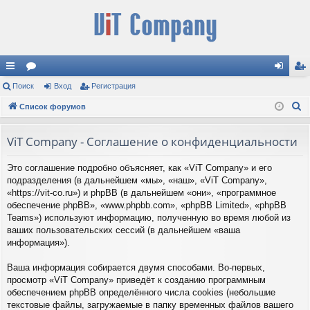
с
Поиск
ор
Вход
Регистрация
хо
ег
П
ы
Список форумов
ум
д
ис
о
лк
ы
тр
и
ViT Company - Соглашение о конфиденциальности
и
ац
с
Это соглашение подробно объясняет, как «ViT Company» и его
к
ия
подразделения (в дальнейшем «мы», «наш», «ViT Company»,
«https://vit-co.ru») и phpBB (в дальнейшем «они», «программное
обеспечение phpBB», «www.phpbb.com», «phpBB Limited», «phpBB
Teams») используют информацию, полученную во время любой из
ваших пользовательских сессий (в дальнейшем «ваша
информация»).
Ваша информация собирается двумя способами. Во-первых,
просмотр «ViT Company» приведёт к созданию программным
обеспечением phpBB определённого числа cookies (небольшие
текстовые файлы, загружаемые в папку временных файлов вашего