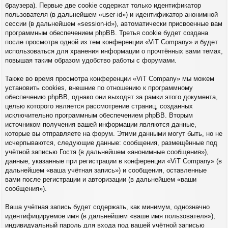
браузера). Первые две cookie содержат только идентификатор
пользователя (в дальнейшем «user-id») и идентификатор анонимной
сессии (в дальнейшем «session-id»), автоматически присвоенные вам
программным обеспечением phpBB. Третья cookie будет создана
после просмотра одной из тем конференции «ViT Company» и будет
использоваться для хранения информации о прочтённых вами темах,
повышая таким образом удобство работы с форумами.
Также во время просмотра конференции «ViT Company» мы можем
установить cookies, внешние по отношению к программному
обеспечению phpBB, однако они выходят за рамки этого документа,
целью которого является рассмотрение страниц, созданных
исключительно программным обеспечением phpBB. Вторым
источником получения вашей информации являются данные,
которые вы отправляете на форум. Этими данными могут быть, но не
исчерпываются, следующие данные: сообщения, размещённые под
учётной записью Гостя (в дальнейшем «анонимные сообщения»),
данные, указанные при регистрации в конференции «ViT Company» (в
дальнейшем «ваша учётная запись») и сообщения, оставленные
вами после регистрации и авторизации (в дальнейшем «ваши
сообщения»).
Ваша учётная запись будет содержать, как минимум, однозначно
идентифицируемое имя (в дальнейшем «ваше имя пользователя»),
индивидуальный пароль для входа под вашей учётной записью