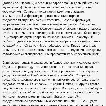
(далее «ваш пароль») и реальный адрес email (в дальнейшем «ваш
адрес email»). Ваша информация из вашей учётной записи на
форумах «ViT Company» охраняется законами о защите
компьютерной информации, применяемыми в стране,
предоставляющей нам услуги хостинга. Любая информация,
запрашиваемая при регистрации в конференции «ViT Company»,
кроме вашего имени пользователя, вашего пароля и вашего адреса
email, может быть как необходимой, так и необязательной ко вводу,
на усмотрение администрации конференции «ViT Company». В
любом случае у вас есть возможность выбрать, какая информация
из вашей учётной записи будет общедоступна. Кроме того, у вас
есть возможность согласиться/отказаться от получения сообщений,
автоматически сгенерированных программным обеспечением phpBB.
Ваш пароль надёжно зашифрован (односторонним хэшированием).
Однако не рекомендуется использовать этот же самый пароль,
регистрируясь на других сайтах. Ваш пароль является средством
доступа к вашей учётной записи на форумах «ViT Company»,
пожалуйста, храните его в тайне, ни при каких обстоятельствах ни
представители «ViT Company», ни phpBB Limited, ни другое третье
лицо не вправе спрашивать ваш пароль. В случае, если вы забудете
ваш пароль к вашей учётной записи, вы сможете воспользоваться
функцией восстановления пароля «Забыли пароль?»,
предусмотренной программным обеспечением phpBB. Вам будет
необходимо ввести ваше имя пользователя и ваш адрес email, после