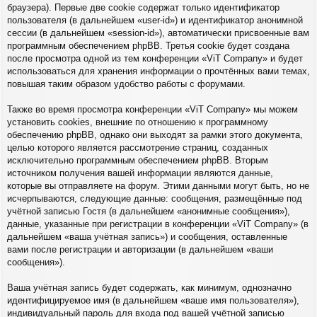
браузера). Первые две cookie содержат только идентификатор
пользователя (в дальнейшем «user-id») и идентификатор анонимной
сессии (в дальнейшем «session-id»), автоматически присвоенные вам
программным обеспечением phpBB. Третья cookie будет создана
после просмотра одной из тем конференции «ViT Company» и будет
использоваться для хранения информации о прочтённых вами темах,
повышая таким образом удобство работы с форумами.
Также во время просмотра конференции «ViT Company» мы можем
установить cookies, внешние по отношению к программному
обеспечению phpBB, однако они выходят за рамки этого документа,
целью которого является рассмотрение страниц, созданных
исключительно программным обеспечением phpBB. Вторым
источником получения вашей информации являются данные,
которые вы отправляете на форум. Этими данными могут быть, но не
исчерпываются, следующие данные: сообщения, размещённые под
учётной записью Гостя (в дальнейшем «анонимные сообщения»),
данные, указанные при регистрации в конференции «ViT Company» (в
дальнейшем «ваша учётная запись») и сообщения, оставленные
вами после регистрации и авторизации (в дальнейшем «ваши
сообщения»).
Ваша учётная запись будет содержать, как минимум, однозначно
идентифицируемое имя (в дальнейшем «ваше имя пользователя»),
индивидуальный пароль для входа под вашей учётной записью