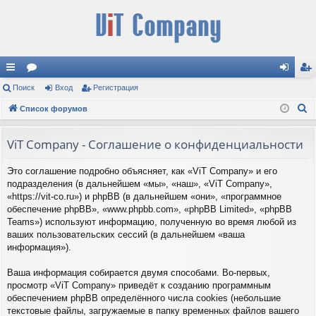
с
Поиск
ор
Вход
Регистрация
хо
ег
П
ы
Список форумов
ум
д
ис
о
лк
ы
тр
и
ViT Company - Соглашение о конфиденциальности
и
ац
с
Это соглашение подробно объясняет, как «ViT Company» и его
к
ия
подразделения (в дальнейшем «мы», «наш», «ViT Company»,
«https://vit-co.ru») и phpBB (в дальнейшем «они», «программное
обеспечение phpBB», «www.phpbb.com», «phpBB Limited», «phpBB
Teams») используют информацию, полученную во время любой из
ваших пользовательских сессий (в дальнейшем «ваша
информация»).
Ваша информация собирается двумя способами. Во-первых,
просмотр «ViT Company» приведёт к созданию программным
обеспечением phpBB определённого числа cookies (небольшие
текстовые файлы, загружаемые в папку временных файлов вашего