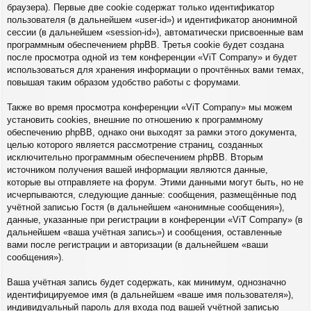
браузера). Первые две cookie содержат только идентификатор
пользователя (в дальнейшем «user-id») и идентификатор анонимной
сессии (в дальнейшем «session-id»), автоматически присвоенные вам
программным обеспечением phpBB. Третья cookie будет создана
после просмотра одной из тем конференции «ViT Company» и будет
использоваться для хранения информации о прочтённых вами темах,
повышая таким образом удобство работы с форумами.
Также во время просмотра конференции «ViT Company» мы можем
установить cookies, внешние по отношению к программному
обеспечению phpBB, однако они выходят за рамки этого документа,
целью которого является рассмотрение страниц, созданных
исключительно программным обеспечением phpBB. Вторым
источником получения вашей информации являются данные,
которые вы отправляете на форум. Этими данными могут быть, но не
исчерпываются, следующие данные: сообщения, размещённые под
учётной записью Гостя (в дальнейшем «анонимные сообщения»),
данные, указанные при регистрации в конференции «ViT Company» (в
дальнейшем «ваша учётная запись») и сообщения, оставленные
вами после регистрации и авторизации (в дальнейшем «ваши
сообщения»).
Ваша учётная запись будет содержать, как минимум, однозначно
идентифицируемое имя (в дальнейшем «ваше имя пользователя»),
индивидуальный пароль для входа под вашей учётной записью