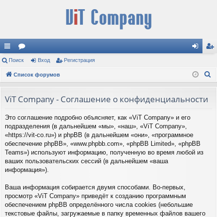
с
Поиск
ор
Вход
Регистрация
хо
ег
П
ы
Список форумов
ум
д
ис
о
лк
ы
тр
и
ViT Company - Соглашение о конфиденциальности
и
ац
с
Это соглашение подробно объясняет, как «ViT Company» и его
к
ия
подразделения (в дальнейшем «мы», «наш», «ViT Company»,
«https://vit-co.ru») и phpBB (в дальнейшем «они», «программное
обеспечение phpBB», «www.phpbb.com», «phpBB Limited», «phpBB
Teams») используют информацию, полученную во время любой из
ваших пользовательских сессий (в дальнейшем «ваша
информация»).
Ваша информация собирается двумя способами. Во-первых,
просмотр «ViT Company» приведёт к созданию программным
обеспечением phpBB определённого числа cookies (небольшие
текстовые файлы, загружаемые в папку временных файлов вашего