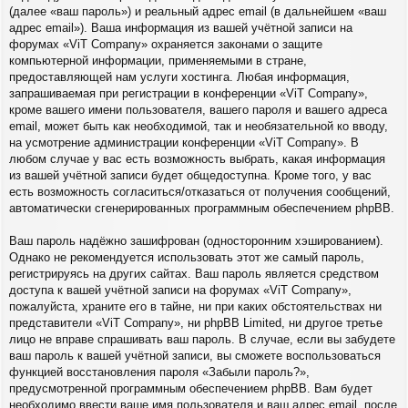
(далее «ваш пароль») и реальный адрес email (в дальнейшем «ваш
адрес email»). Ваша информация из вашей учётной записи на
форумах «ViT Company» охраняется законами о защите
компьютерной информации, применяемыми в стране,
предоставляющей нам услуги хостинга. Любая информация,
запрашиваемая при регистрации в конференции «ViT Company»,
кроме вашего имени пользователя, вашего пароля и вашего адреса
email, может быть как необходимой, так и необязательной ко вводу,
на усмотрение администрации конференции «ViT Company». В
любом случае у вас есть возможность выбрать, какая информация
из вашей учётной записи будет общедоступна. Кроме того, у вас
есть возможность согласиться/отказаться от получения сообщений,
автоматически сгенерированных программным обеспечением phpBB.
Ваш пароль надёжно зашифрован (односторонним хэшированием).
Однако не рекомендуется использовать этот же самый пароль,
регистрируясь на других сайтах. Ваш пароль является средством
доступа к вашей учётной записи на форумах «ViT Company»,
пожалуйста, храните его в тайне, ни при каких обстоятельствах ни
представители «ViT Company», ни phpBB Limited, ни другое третье
лицо не вправе спрашивать ваш пароль. В случае, если вы забудете
ваш пароль к вашей учётной записи, вы сможете воспользоваться
функцией восстановления пароля «Забыли пароль?»,
предусмотренной программным обеспечением phpBB. Вам будет
необходимо ввести ваше имя пользователя и ваш адрес email, после