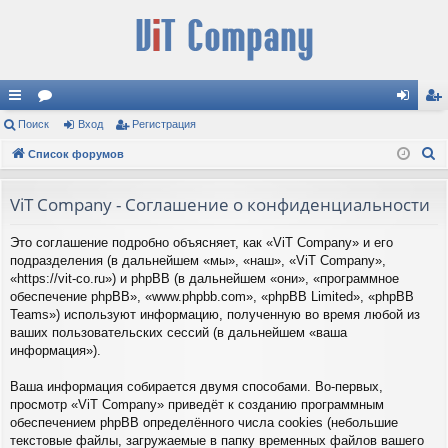
с
Поиск
ор
Вход
Регистрация
хо
ег
П
ы
Список форумов
ум
д
ис
о
лк
ы
тр
и
ViT Company - Соглашение о конфиденциальности
и
ац
с
Это соглашение подробно объясняет, как «ViT Company» и его
к
ия
подразделения (в дальнейшем «мы», «наш», «ViT Company»,
«https://vit-co.ru») и phpBB (в дальнейшем «они», «программное
обеспечение phpBB», «www.phpbb.com», «phpBB Limited», «phpBB
Teams») используют информацию, полученную во время любой из
ваших пользовательских сессий (в дальнейшем «ваша
информация»).
Ваша информация собирается двумя способами. Во-первых,
просмотр «ViT Company» приведёт к созданию программным
обеспечением phpBB определённого числа cookies (небольшие
текстовые файлы, загружаемые в папку временных файлов вашего