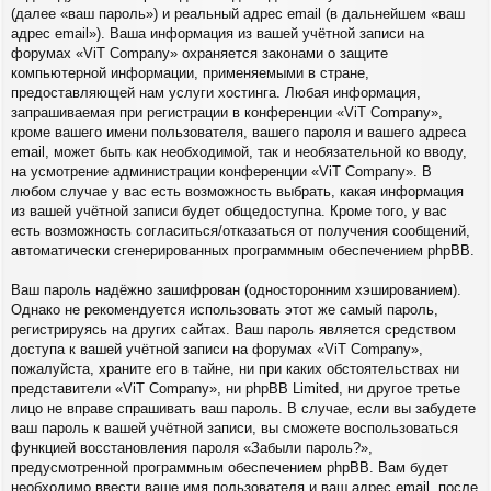
(далее «ваш пароль») и реальный адрес email (в дальнейшем «ваш
адрес email»). Ваша информация из вашей учётной записи на
форумах «ViT Company» охраняется законами о защите
компьютерной информации, применяемыми в стране,
предоставляющей нам услуги хостинга. Любая информация,
запрашиваемая при регистрации в конференции «ViT Company»,
кроме вашего имени пользователя, вашего пароля и вашего адреса
email, может быть как необходимой, так и необязательной ко вводу,
на усмотрение администрации конференции «ViT Company». В
любом случае у вас есть возможность выбрать, какая информация
из вашей учётной записи будет общедоступна. Кроме того, у вас
есть возможность согласиться/отказаться от получения сообщений,
автоматически сгенерированных программным обеспечением phpBB.
Ваш пароль надёжно зашифрован (односторонним хэшированием).
Однако не рекомендуется использовать этот же самый пароль,
регистрируясь на других сайтах. Ваш пароль является средством
доступа к вашей учётной записи на форумах «ViT Company»,
пожалуйста, храните его в тайне, ни при каких обстоятельствах ни
представители «ViT Company», ни phpBB Limited, ни другое третье
лицо не вправе спрашивать ваш пароль. В случае, если вы забудете
ваш пароль к вашей учётной записи, вы сможете воспользоваться
функцией восстановления пароля «Забыли пароль?»,
предусмотренной программным обеспечением phpBB. Вам будет
необходимо ввести ваше имя пользователя и ваш адрес email, после