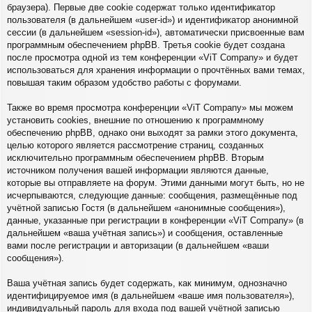
браузера). Первые две cookie содержат только идентификатор
пользователя (в дальнейшем «user-id») и идентификатор анонимной
сессии (в дальнейшем «session-id»), автоматически присвоенные вам
программным обеспечением phpBB. Третья cookie будет создана
после просмотра одной из тем конференции «ViT Company» и будет
использоваться для хранения информации о прочтённых вами темах,
повышая таким образом удобство работы с форумами.
Также во время просмотра конференции «ViT Company» мы можем
установить cookies, внешние по отношению к программному
обеспечению phpBB, однако они выходят за рамки этого документа,
целью которого является рассмотрение страниц, созданных
исключительно программным обеспечением phpBB. Вторым
источником получения вашей информации являются данные,
которые вы отправляете на форум. Этими данными могут быть, но не
исчерпываются, следующие данные: сообщения, размещённые под
учётной записью Гостя (в дальнейшем «анонимные сообщения»),
данные, указанные при регистрации в конференции «ViT Company» (в
дальнейшем «ваша учётная запись») и сообщения, оставленные
вами после регистрации и авторизации (в дальнейшем «ваши
сообщения»).
Ваша учётная запись будет содержать, как минимум, однозначно
идентифицируемое имя (в дальнейшем «ваше имя пользователя»),
индивидуальный пароль для входа под вашей учётной записью