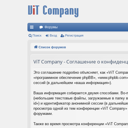
Форумы
с
Поиск
Вход
Регистрация
ы
Список форумов
лк
ViT Company - Соглашение о конфиден
и
Это соглашение подробно объясняет, как «ViT Compan
«программное обеспечение phpBB», «www.phpbb.com»
сессий (в дальнейшем «ваша информация»).
Ваша информация собирается двумя способами. Во-п
(небольшие текстовые файлы, загружаемые в папку в
id») и идентификатор анонимной сессии (в дальнейше
просмотра одной из тем конференции «ViT Company» 
форумами.
Также во время просмотра конференции «ViT Compan