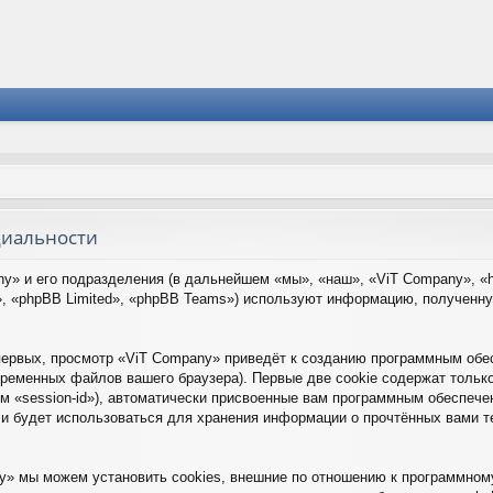
циальности
y» и его подразделения (в дальнейшем «мы», «наш», «ViT Company», «htt
, «phpBB Limited», «phpBB Teams») используют информацию, полученну
ервых, просмотр «ViT Company» приведёт к созданию программным обе
ременных файлов вашего браузера). Первые две cookie содержат тольк
м «session-id»), автоматически присвоенные вам программным обеспече
и будет использоваться для хранения информации о прочтённых вами т
y» мы можем установить cookies, внешние по отношению к программном