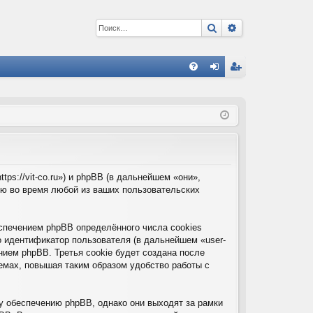
Поиск
Расширенный 
С
FA
хо
ег
Q
д
ис
тр
ац
ия
ps://vit-co.ru») и phpBB (в дальнейшем «они»,
ю во время любой из ваших пользовательских
спечением phpBB определённого числа cookies
о идентификатор пользователя (в дальнейшем «user-
нием phpBB. Третья cookie будет создана после
емах, повышая таким образом удобство работы с
у обеспечению phpBB, однако они выходят за рамки