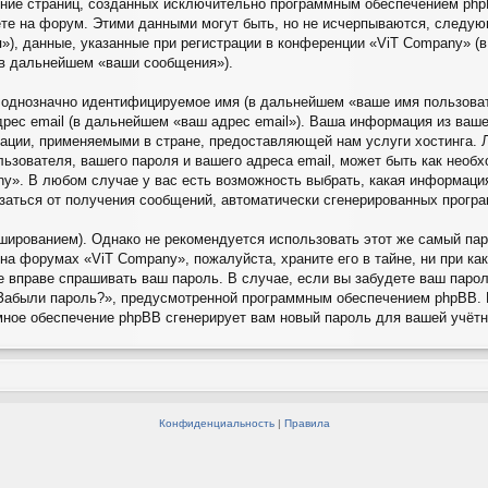
рение страниц, созданных исключительно программным обеспечением ph
те на форум. Этими данными могут быть, но не исчерпываются, следу
), данные, указанные при регистрации в конференции «ViT Company» (
(в дальнейшем «ваши сообщения»).
, однозначно идентифицируемое имя (в дальнейшем «ваше имя пользова
дрес email (в дальнейшем «ваш адрес email»). Ваша информация из ваш
ации, применяемыми в стране, предоставляющей нам услуги хостинга. 
зователя, вашего пароля и вашего адреса email, может быть как необхо
». В любом случае у вас есть возможность выбрать, какая информация
казаться от получения сообщений, автоматически сгенерированных прог
рованием). Однако не рекомендуется использовать этот же самый паро
на форумах «ViT Company», пожалуйста, храните его в тайне, ни при ка
не вправе спрашивать ваш пароль. В случае, если вы забудете ваш паро
Забыли пароль?», предусмотренной программным обеспечением phpBB. 
ммное обеспечение phpBB сгенерирует вам новый пароль для вашей учётн
Конфиденциальность
|
Правила