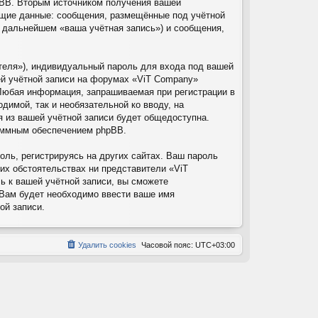
pBB. Вторым источником получения вашей
ющие данные: сообщения, размещённые под учётной
в дальнейшем «ваша учётная запись») и сообщения,
теля»), индивидуальный пароль для входа под вашей
ей учётной записи на форумах «ViT Company»
Любая информация, запрашиваемая при регистрации в
димой, так и необязательной ко вводу, на
 из вашей учётной записи будет общедоступна.
раммным обеспечением phpBB.
ль, регистрируясь на других сайтах. Ваш пароль
ких обстоятельствах ни представители «ViT
ль к вашей учётной записи, вы сможете
Вам будет необходимо ввести ваше имя
ой записи.
Удалить cookies
Часовой пояс:
UTC+03:00