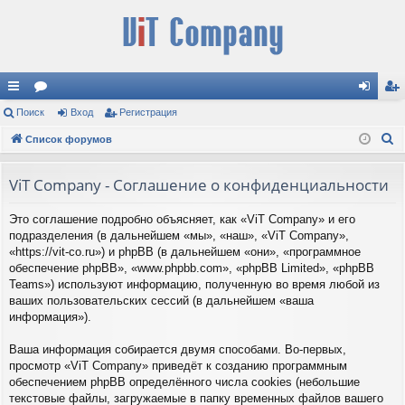
с
Поиск
ор
Вход
Регистрация
хо
ег
П
ы
Список форумов
ум
д
ис
о
лк
ы
тр
и
ViT Company - Соглашение о конфиденциальности
и
ац
с
Это соглашение подробно объясняет, как «ViT Company» и его
к
ия
подразделения (в дальнейшем «мы», «наш», «ViT Company»,
«https://vit-co.ru») и phpBB (в дальнейшем «они», «программное
обеспечение phpBB», «www.phpbb.com», «phpBB Limited», «phpBB
Teams») используют информацию, полученную во время любой из
ваших пользовательских сессий (в дальнейшем «ваша
информация»).
Ваша информация собирается двумя способами. Во-первых,
просмотр «ViT Company» приведёт к созданию программным
обеспечением phpBB определённого числа cookies (небольшие
текстовые файлы, загружаемые в папку временных файлов вашего