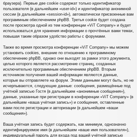
браузера). Первые две cookie содержат только идентификатор
пользователя (в дальнейшем «user-id») и идентификатор анонимной
сессии (в дальнейшем «session-id»), автоматически присвоенные вам
программным обеспечением phpBB. Третья cookie будет создана
после просмотра одной из тем конференции «ViT Company» и будет
использоваться для хранения информации о прочтённых вами темах,
повышая таким образом удобство работы с форумами.
Также во время просмотра конференции «ViT Company» мы можем
установить cookies, внешние по отношению к программному
обеспечению phpBB, однако они выходят за рамки этого документа,
целью которого является рассмотрение страниц, созданных
исключительно программным обеспечением phpBB. Вторым
источником получения вашей информации являются данные,
которые вы отправляете на форум. Этими данными могут быть, но не
исчерпываются, следующие данные: сообщения, размещённые под
учётной записью Гостя (в дальнейшем «анонимные сообщения»),
данные, указанные при регистрации в конференции «ViT Company» (в
дальнейшем «ваша учётная запись») и сообщения, оставленные
вами после регистрации и авторизации (в дальнейшем «ваши
сообщения»).
Ваша учётная запись будет содержать, как минимум, однозначно
идентифицируемое имя (в дальнейшем «ваше имя пользователя»),
индивидуальный пароль для входа под вашей учётной записью