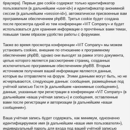
браузера). Первые две cookie содержат только идентификатор
пользователя (в дальнейшем «user-id») и идентификатор анонимной
сессии (в дальнейшем «session-id»), автоматически присвоенные вам
программным обеспечением phpBB. Третья cookie будет создана
после просмотра одной из тем конференции «ViT Company» и будет
использоваться для хранения информации о прочтённых вами темах,
повышая таким образом удобство работы с форумами.
Также во время просмотра конференции «ViT Company» мы можем
установить cookies, внешние по отношению к программному
обеспечению phpBB, однако они выходят за рамки этого документа,
целью которого является рассмотрение страниц, созданных
исключительно программным обеспечением phpBB. Вторым
источником получения вашей информации являются данные,
которые вы отправляете на форум. Этими данными могут быть, но не
исчерпываются, следующие данные: сообщения, размещённые под
учётной записью Гостя (в дальнейшем «анонимные сообщения»),
данные, указанные при регистрации в конференции «ViT Company» (в
дальнейшем «ваша учётная запись») и сообщения, оставленные
вами после регистрации и авторизации (в дальнейшем «ваши
сообщения»).
Ваша учётная запись будет содержать, как минимум, однозначно
идентифицируемое имя (в дальнейшем «ваше имя пользователя»),
индивидуальный пароль для входа под вашей учётной записью