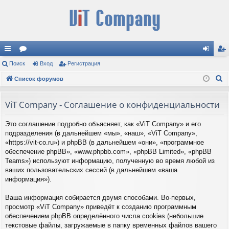
с
Поиск
ор
Вход
Регистрация
хо
ег
П
ы
Список форумов
ум
д
ис
о
лк
ы
тр
и
ViT Company - Соглашение о конфиденциальности
и
ац
с
Это соглашение подробно объясняет, как «ViT Company» и его
к
ия
подразделения (в дальнейшем «мы», «наш», «ViT Company»,
«https://vit-co.ru») и phpBB (в дальнейшем «они», «программное
обеспечение phpBB», «www.phpbb.com», «phpBB Limited», «phpBB
Teams») используют информацию, полученную во время любой из
ваших пользовательских сессий (в дальнейшем «ваша
информация»).
Ваша информация собирается двумя способами. Во-первых,
просмотр «ViT Company» приведёт к созданию программным
обеспечением phpBB определённого числа cookies (небольшие
текстовые файлы, загружаемые в папку временных файлов вашего