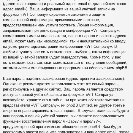
(далее «ваш пароль») и реальный адрес email (в дальнейшем «ваш
адрес email»). Ваша информация из вашей учётной записи на
форумах «ViT Company» охраняется законами о защите
компьютерной информации, применяемыми в стране,
предоставляющей нам услуги хостинга. Любая информация,
запрашиваемая при регистрации в конференции «ViT Company»,
кроме вашего имени пользователя, вашего пароля и вашего адреса
email, может быть как необходимой, так и необязательной ко вводу,
на усмотрение администрации конференции «ViT Company». В
любом случае у вас есть возможность выбрать, какая информация
из вашей учётной записи будет общедоступна. Кроме того, у вас
есть возможность согласиться/отказаться от получения сообщений,
автоматически сгенерированных программным обеспечением phpBB.
Ваш пароль надёжно зашифрован (односторонним хэшированием).
Однако не рекомендуется использовать этот же самый пароль,
регистрируясь на других сайтах. Ваш пароль является средством
доступа к вашей учётной записи на форумах «ViT Company»,
пожалуйста, храните его в тайне, ни при каких обстоятельствах ни
представители «ViT Company», ни phpBB Limited, ни другое третье
лицо не вправе спрашивать ваш пароль. В случае, если вы забудете
ваш пароль к вашей учётной записи, вы сможете воспользоваться
функцией восстановления пароля «Забыли пароль?»,
предусмотренной программным обеспечением phpBB. Вам будет
необходимо ввести ваше имя пользователя и ваш адрес email, после