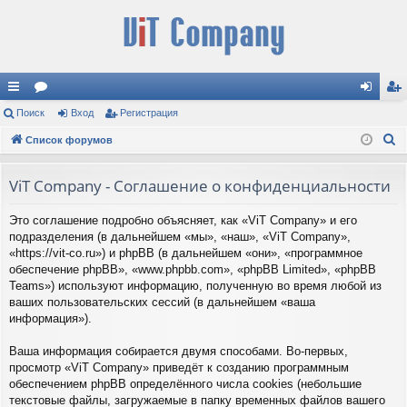
с
Поиск
ор
Вход
Регистрация
хо
ег
П
ы
Список форумов
ум
д
ис
о
лк
ы
тр
и
ViT Company - Соглашение о конфиденциальности
и
ац
с
Это соглашение подробно объясняет, как «ViT Company» и его
к
ия
подразделения (в дальнейшем «мы», «наш», «ViT Company»,
«https://vit-co.ru») и phpBB (в дальнейшем «они», «программное
обеспечение phpBB», «www.phpbb.com», «phpBB Limited», «phpBB
Teams») используют информацию, полученную во время любой из
ваших пользовательских сессий (в дальнейшем «ваша
информация»).
Ваша информация собирается двумя способами. Во-первых,
просмотр «ViT Company» приведёт к созданию программным
обеспечением phpBB определённого числа cookies (небольшие
текстовые файлы, загружаемые в папку временных файлов вашего