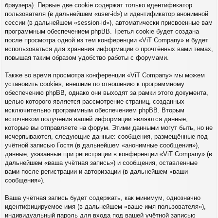
браузера). Первые две cookie содержат только идентификатор
пользователя (в дальнейшем «user-id») и идентификатор анонимной
сессии (в дальнейшем «session-id»), автоматически присвоенные вам
программным обеспечением phpBB. Третья cookie будет создана
после просмотра одной из тем конференции «ViT Company» и будет
использоваться для хранения информации о прочтённых вами темах,
повышая таким образом удобство работы с форумами.
Также во время просмотра конференции «ViT Company» мы можем
установить cookies, внешние по отношению к программному
обеспечению phpBB, однако они выходят за рамки этого документа,
целью которого является рассмотрение страниц, созданных
исключительно программным обеспечением phpBB. Вторым
источником получения вашей информации являются данные,
которые вы отправляете на форум. Этими данными могут быть, но не
исчерпываются, следующие данные: сообщения, размещённые под
учётной записью Гостя (в дальнейшем «анонимные сообщения»),
данные, указанные при регистрации в конференции «ViT Company» (в
дальнейшем «ваша учётная запись») и сообщения, оставленные
вами после регистрации и авторизации (в дальнейшем «ваши
сообщения»).
Ваша учётная запись будет содержать, как минимум, однозначно
идентифицируемое имя (в дальнейшем «ваше имя пользователя»),
индивидуальный пароль для входа под вашей учётной записью