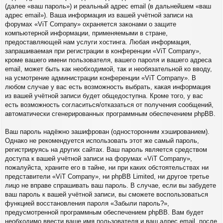
(далее «ваш пароль») и реальный адрес email (в дальнейшем «ваш
адрес email»). Ваша информация из вашей учётной записи на
форумах «ViT Company» охраняется законами о защите
компьютерной информации, применяемыми в стране,
предоставляющей нам услуги хостинга. Любая информация,
запрашиваемая при регистрации в конференции «ViT Company»,
кроме вашего имени пользователя, вашего пароля и вашего адреса
email, может быть как необходимой, так и необязательной ко вводу,
на усмотрение администрации конференции «ViT Company». В
любом случае у вас есть возможность выбрать, какая информация
из вашей учётной записи будет общедоступна. Кроме того, у вас
есть возможность согласиться/отказаться от получения сообщений,
автоматически сгенерированных программным обеспечением phpBB.
Ваш пароль надёжно зашифрован (односторонним хэшированием).
Однако не рекомендуется использовать этот же самый пароль,
регистрируясь на других сайтах. Ваш пароль является средством
доступа к вашей учётной записи на форумах «ViT Company»,
пожалуйста, храните его в тайне, ни при каких обстоятельствах ни
представители «ViT Company», ни phpBB Limited, ни другое третье
лицо не вправе спрашивать ваш пароль. В случае, если вы забудете
ваш пароль к вашей учётной записи, вы сможете воспользоваться
функцией восстановления пароля «Забыли пароль?»,
предусмотренной программным обеспечением phpBB. Вам будет
необходимо ввести ваше имя пользователя и ваш адрес email, после