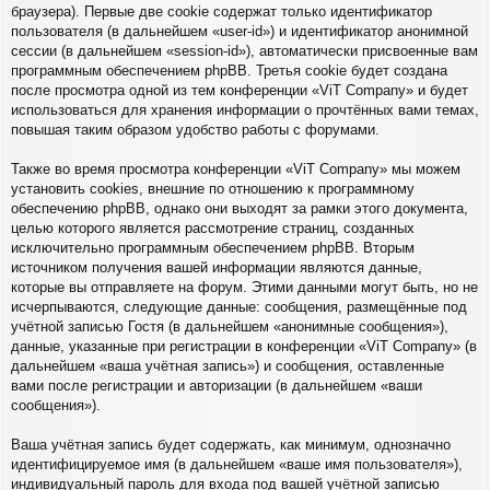
браузера). Первые две cookie содержат только идентификатор
пользователя (в дальнейшем «user-id») и идентификатор анонимной
сессии (в дальнейшем «session-id»), автоматически присвоенные вам
программным обеспечением phpBB. Третья cookie будет создана
после просмотра одной из тем конференции «ViT Company» и будет
использоваться для хранения информации о прочтённых вами темах,
повышая таким образом удобство работы с форумами.
Также во время просмотра конференции «ViT Company» мы можем
установить cookies, внешние по отношению к программному
обеспечению phpBB, однако они выходят за рамки этого документа,
целью которого является рассмотрение страниц, созданных
исключительно программным обеспечением phpBB. Вторым
источником получения вашей информации являются данные,
которые вы отправляете на форум. Этими данными могут быть, но не
исчерпываются, следующие данные: сообщения, размещённые под
учётной записью Гостя (в дальнейшем «анонимные сообщения»),
данные, указанные при регистрации в конференции «ViT Company» (в
дальнейшем «ваша учётная запись») и сообщения, оставленные
вами после регистрации и авторизации (в дальнейшем «ваши
сообщения»).
Ваша учётная запись будет содержать, как минимум, однозначно
идентифицируемое имя (в дальнейшем «ваше имя пользователя»),
индивидуальный пароль для входа под вашей учётной записью