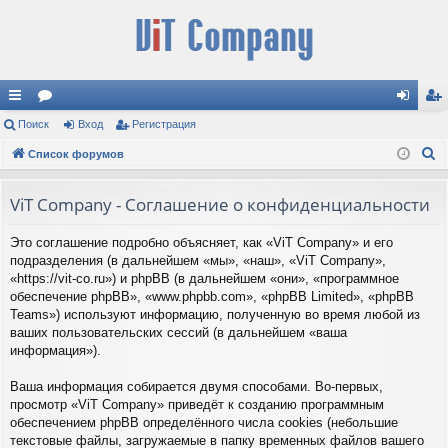
с
Поиск
ор
Вход
Регистрация
хо
ег
П
ы
Список форумов
ум
д
ис
о
лк
ы
тр
и
ViT Company - Соглашение о конфиденциальности
и
ац
с
Это соглашение подробно объясняет, как «ViT Company» и его
к
ия
подразделения (в дальнейшем «мы», «наш», «ViT Company»,
«https://vit-co.ru») и phpBB (в дальнейшем «они», «программное
обеспечение phpBB», «www.phpbb.com», «phpBB Limited», «phpBB
Teams») используют информацию, полученную во время любой из
ваших пользовательских сессий (в дальнейшем «ваша
информация»).
Ваша информация собирается двумя способами. Во-первых,
просмотр «ViT Company» приведёт к созданию программным
обеспечением phpBB определённого числа cookies (небольшие
текстовые файлы, загружаемые в папку временных файлов вашего