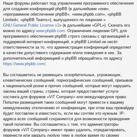
Наши форумы работают под управлением программного обеспечения
для создания конференций phpBB (в дальнейшем «они»,
«программное обеспечение phpBB», «www.phpbb.com», «phpBB
Limited», «phpBB Teams»), выпущенного по лицензии «
GNU General Public License v2
» (в дальнейшем «GPL»). Скачать его
можно по адресу
www.phpbb.com
. Ограничения лицензии GPL для
программного обеспечения phpBB строго связаны с организацией и
поддержкой интернет-конференций, и phpBB Limited не несёт
ответственности за то, что администрация конференций определяет
в качестве допустимого содержания и/или поведения в них. За
дополнительной информацией о phpBB обращайтесь по адресу
https://www.phpbb.com/
.
Вы соглашаетесь не размещать оскорбительных, угрожающих,
клеветнических сообщений, порнографических сообщений, призывов
к национальной розни и прочих сообщений, которые могут нарушить
законы вашей страны, страны, которая предоставляет услуги
хостинга для форумов «ViT Company» или международное право.
Попытки размещения таких сообщений могут привести к вашему
немедленному отключению от конференции, при этом ваш провайдер
будет поставлен в известность, если мы сочтём это нужным. IP-
адреса всех сообщений сохраняются для возможности проведения
такой политики. Вы соглашаетесь с тем, что администраторы
форумов «ViT Company» имеют право удалить, отредактировать,
перенести или закрыть любую тему в любое время по своему