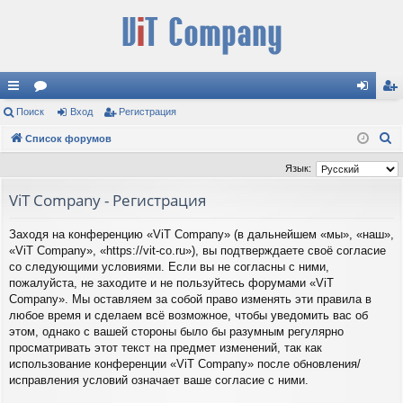
с
Поиск
ор
Вход
Регистрация
хо
ег
П
ы
Список форумов
ум
д
ис
о
лк
ы
тр
Язык:
и
и
ац
ViT Company - Регистрация
с
к
ия
Заходя на конференцию «ViT Company» (в дальнейшем «мы», «наш»,
«ViT Company», «https://vit-co.ru»), вы подтверждаете своё согласие
со следующими условиями. Если вы не согласны с ними,
пожалуйста, не заходите и не пользуйтесь форумами «ViT
Company». Мы оставляем за собой право изменять эти правила в
любое время и сделаем всё возможное, чтобы уведомить вас об
этом, однако с вашей стороны было бы разумным регулярно
просматривать этот текст на предмет изменений, так как
использование конференции «ViT Company» после обновления/
исправления условий означает ваше согласие с ними.