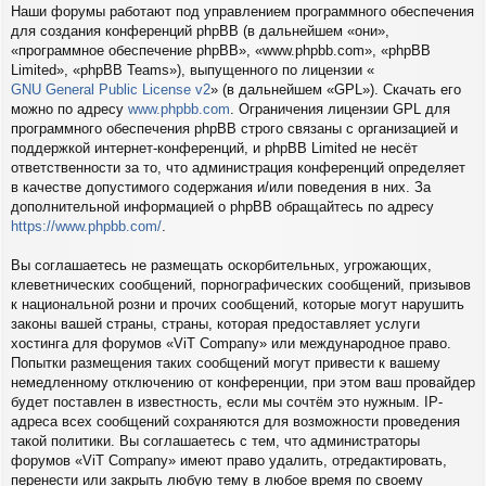
Наши форумы работают под управлением программного обеспечения
для создания конференций phpBB (в дальнейшем «они»,
«программное обеспечение phpBB», «www.phpbb.com», «phpBB
Limited», «phpBB Teams»), выпущенного по лицензии «
GNU General Public License v2
» (в дальнейшем «GPL»). Скачать его
можно по адресу
www.phpbb.com
. Ограничения лицензии GPL для
программного обеспечения phpBB строго связаны с организацией и
поддержкой интернет-конференций, и phpBB Limited не несёт
ответственности за то, что администрация конференций определяет
в качестве допустимого содержания и/или поведения в них. За
дополнительной информацией о phpBB обращайтесь по адресу
https://www.phpbb.com/
.
Вы соглашаетесь не размещать оскорбительных, угрожающих,
клеветнических сообщений, порнографических сообщений, призывов
к национальной розни и прочих сообщений, которые могут нарушить
законы вашей страны, страны, которая предоставляет услуги
хостинга для форумов «ViT Company» или международное право.
Попытки размещения таких сообщений могут привести к вашему
немедленному отключению от конференции, при этом ваш провайдер
будет поставлен в известность, если мы сочтём это нужным. IP-
адреса всех сообщений сохраняются для возможности проведения
такой политики. Вы соглашаетесь с тем, что администраторы
форумов «ViT Company» имеют право удалить, отредактировать,
перенести или закрыть любую тему в любое время по своему