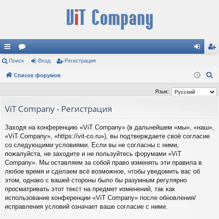
с
Поиск
ор
Вход
Регистрация
хо
ег
П
ы
Список форумов
ум
д
ис
о
лк
ы
тр
Язык:
и
и
ац
ViT Company - Регистрация
с
к
ия
Заходя на конференцию «ViT Company» (в дальнейшем «мы», «наш»,
«ViT Company», «https://vit-co.ru»), вы подтверждаете своё согласие
со следующими условиями. Если вы не согласны с ними,
пожалуйста, не заходите и не пользуйтесь форумами «ViT
Company». Мы оставляем за собой право изменять эти правила в
любое время и сделаем всё возможное, чтобы уведомить вас об
этом, однако с вашей стороны было бы разумным регулярно
просматривать этот текст на предмет изменений, так как
использование конференции «ViT Company» после обновления/
исправления условий означает ваше согласие с ними.