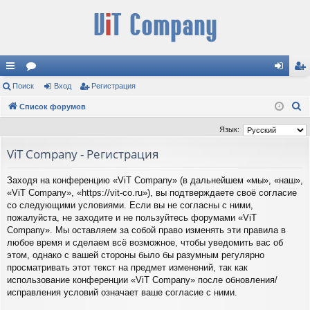
с
Поиск
ор
Вход
Регистрация
хо
ег
П
ы
Список форумов
ум
д
ис
о
лк
ы
тр
Язык:
и
и
ац
ViT Company - Регистрация
с
к
ия
Заходя на конференцию «ViT Company» (в дальнейшем «мы», «наш»,
«ViT Company», «https://vit-co.ru»), вы подтверждаете своё согласие
со следующими условиями. Если вы не согласны с ними,
пожалуйста, не заходите и не пользуйтесь форумами «ViT
Company». Мы оставляем за собой право изменять эти правила в
любое время и сделаем всё возможное, чтобы уведомить вас об
этом, однако с вашей стороны было бы разумным регулярно
просматривать этот текст на предмет изменений, так как
использование конференции «ViT Company» после обновления/
исправления условий означает ваше согласие с ними.