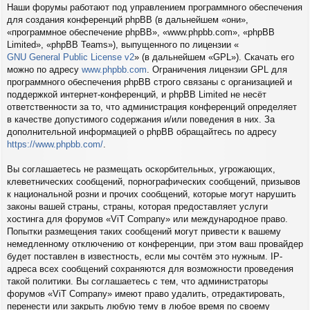
Наши форумы работают под управлением программного обеспечения
для создания конференций phpBB (в дальнейшем «они»,
«программное обеспечение phpBB», «www.phpbb.com», «phpBB
Limited», «phpBB Teams»), выпущенного по лицензии «
GNU General Public License v2
» (в дальнейшем «GPL»). Скачать его
можно по адресу
www.phpbb.com
. Ограничения лицензии GPL для
программного обеспечения phpBB строго связаны с организацией и
поддержкой интернет-конференций, и phpBB Limited не несёт
ответственности за то, что администрация конференций определяет
в качестве допустимого содержания и/или поведения в них. За
дополнительной информацией о phpBB обращайтесь по адресу
https://www.phpbb.com/
.
Вы соглашаетесь не размещать оскорбительных, угрожающих,
клеветнических сообщений, порнографических сообщений, призывов
к национальной розни и прочих сообщений, которые могут нарушить
законы вашей страны, страны, которая предоставляет услуги
хостинга для форумов «ViT Company» или международное право.
Попытки размещения таких сообщений могут привести к вашему
немедленному отключению от конференции, при этом ваш провайдер
будет поставлен в известность, если мы сочтём это нужным. IP-
адреса всех сообщений сохраняются для возможности проведения
такой политики. Вы соглашаетесь с тем, что администраторы
форумов «ViT Company» имеют право удалить, отредактировать,
перенести или закрыть любую тему в любое время по своему