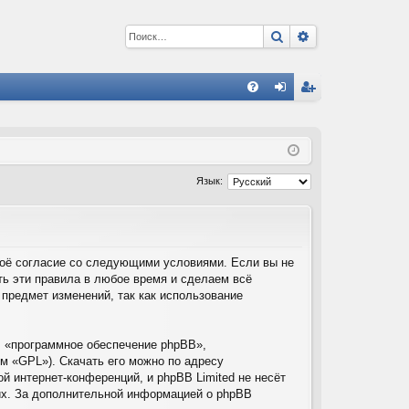
Поиск
Расширенный 
С
FA
хо
ег
Q
д
ис
тр
Язык:
ац
ия
своё согласие со следующими условиями. Если вы не
ть эти правила в любое время и сделаем всё
 предмет изменений, так как использование
 «программное обеспечение phpBB»,
м «GPL»). Скачать его можно по адресу
й интернет-конференций, и phpBB Limited не несёт
них. За дополнительной информацией о phpBB