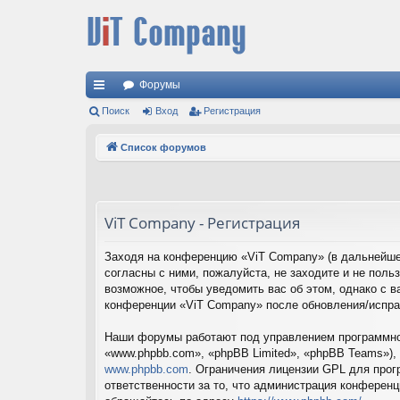
Форумы
с
Поиск
Вход
Регистрация
ы
Список форумов
лк
и
ViT Company - Регистрация
Заходя на конференцию «ViT Company» (в дальнейшем
согласны с ними, пожалуйста, не заходите и не пол
возможное, чтобы уведомить вас об этом, однако с в
конференции «ViT Company» после обновления/испра
Наши форумы работают под управлением программног
«www.phpbb.com», «phpBB Limited», «phpBB Teams»),
www.phpbb.com
. Ограничения лицензии GPL для прог
ответственности за то, что администрация конферен