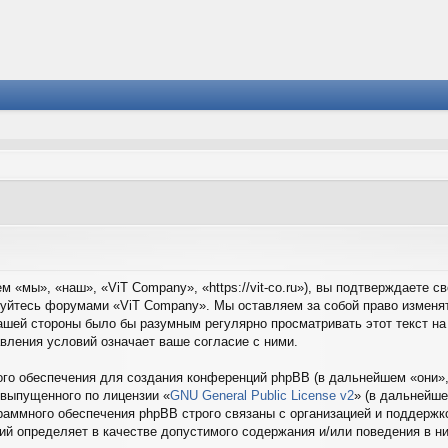
 «мы», «наш», «ViT Company», «https://vit-co.ru»), вы подтверждаете 
ьзуйтесь форумами «ViT Company». Мы оставляем за собой право изменя
ашей стороны было бы разумным регулярно просматривать этот текст на
вления условий означает ваше согласие с ними.
о обеспечения для создания конференций phpBB (в дальнейшем «они»,
 выпущенного по лицензии «
GNU General Public License v2
» (в дальнейше
раммного обеспечения phpBB строго связаны с организацией и поддержко
ций определяет в качестве допустимого содержания и/или поведения в 