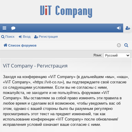
с
Поиск
ор
Вход
Регистрация
хо
ег
П
ы
Список форумов
ум
д
ис
о
лк
ы
тр
Язык:
и
и
ац
ViT Company - Регистрация
с
к
ия
Заходя на конференцию «ViT Company» (в дальнейшем «мы», «наш»,
«ViT Company», «https://vit-co.ru»), вы подтверждаете своё согласие
со следующими условиями. Если вы не согласны с ними,
пожалуйста, не заходите и не пользуйтесь форумами «ViT
Company». Мы оставляем за собой право изменять эти правила в
любое время и сделаем всё возможное, чтобы уведомить вас об
этом, однако с вашей стороны было бы разумным регулярно
просматривать этот текст на предмет изменений, так как
использование конференции «ViT Company» после обновления/
исправления условий означает ваше согласие с ними.