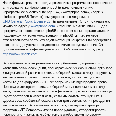
Наши форумы работают под управлением программного обеспечения
для создания конференций phpBB (в дальнейшем «они»,
«программное обеспечение phpBB», «www.phpbb.com», «phpBB
Limited», «phpBB Teams»), выпущенного по лицензии «
GNU General Public License v2
» (в дальнейшем «GPL»). Скачать его
можно по адресу
www.phpbb.com
. Ограничения лицензии GPL для
программного обеспечения phpBB строго связаны с организацией и
поддержкой интернет-конференций, и phpBB Limited не несёт
ответственности за то, что администрация конференций определяет
в качестве допустимого содержания и/или поведения в них. За
дополнительной информацией о phpBB обращайтесь по адресу
https://www.phpbb.com/
.
Вы соглашаетесь не размещать оскорбительных, угрожающих,
клеветнических сообщений, порнографических сообщений, призывов
к национальной розни и прочих сообщений, которые могут нарушить
законы вашей страны, страны, которая предоставляет услуги
хостинга для форумов «ViT Company» или международное право.
Попытки размещения таких сообщений могут привести к вашему
немедленному отключению от конференции, при этом ваш провайдер
будет поставлен в известность, если мы сочтём это нужным. IP-
адреса всех сообщений сохраняются для возможности проведения
такой политики. Вы соглашаетесь с тем, что администраторы
форумов «ViT Company» имеют право удалить, отредактировать,
перенести или закрыть любую тему в любое время по своему