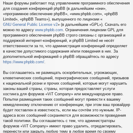
Наши форумы работают под управлением программного обеспечения
для создания конференций phpBB (в дальнейшем «они»,
«программное обеспечение phpBB», «www.phpbb.com», «phpBB
Limited», «phpBB Teams»), выпущенного по лицензии «
GNU General Public License v2
» (в дальнейшем «GPL»). Скачать его
можно по адресу
www.phpbb.com
. Ограничения лицензии GPL для
программного обеспечения phpBB строго связаны с организацией и
поддержкой интернет-конференций, и phpBB Limited не несёт
ответственности за то, что администрация конференций определяет
в качестве допустимого содержания и/или поведения в них. За
дополнительной информацией о phpBB обращайтесь по адресу
https://www.phpbb.com/
.
Вы соглашаетесь не размещать оскорбительных, угрожающих,
клеветнических сообщений, порнографических сообщений, призывов
к национальной розни и прочих сообщений, которые могут нарушить
законы вашей страны, страны, которая предоставляет услуги
хостинга для форумов «ViT Company» или международное право.
Попытки размещения таких сообщений могут привести к вашему
немедленному отключению от конференции, при этом ваш провайдер
будет поставлен в известность, если мы сочтём это нужным. IP-
адреса всех сообщений сохраняются для возможности проведения
такой политики. Вы соглашаетесь с тем, что администраторы
форумов «ViT Company» имеют право удалить, отредактировать,
перенести или закрыть любую тему в любое время по своему