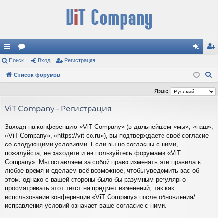
с
Поиск
ор
Вход
Регистрация
хо
ег
П
ы
Список форумов
ум
д
ис
о
лк
ы
тр
Язык:
и
и
ац
ViT Company - Регистрация
с
к
ия
Заходя на конференцию «ViT Company» (в дальнейшем «мы», «наш»,
«ViT Company», «https://vit-co.ru»), вы подтверждаете своё согласие
со следующими условиями. Если вы не согласны с ними,
пожалуйста, не заходите и не пользуйтесь форумами «ViT
Company». Мы оставляем за собой право изменять эти правила в
любое время и сделаем всё возможное, чтобы уведомить вас об
этом, однако с вашей стороны было бы разумным регулярно
просматривать этот текст на предмет изменений, так как
использование конференции «ViT Company» после обновления/
исправления условий означает ваше согласие с ними.