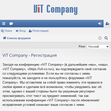
с
Поиск
ор
Вход
Регистрация
хо
ег
П
ы
Список форумов
ум
д
ис
о
лк
ы
тр
Язык:
и
и
ац
ViT Company - Регистрация
с
к
ия
Заходя на конференцию «ViT Company» (в дальнейшем «мы», «наш»,
«ViT Company», «https://vit-co.ru»), вы подтверждаете своё согласие
со следующими условиями. Если вы не согласны с ними,
пожалуйста, не заходите и не пользуйтесь форумами «ViT
Company». Мы оставляем за собой право изменять эти правила в
любое время и сделаем всё возможное, чтобы уведомить вас об
этом, однако с вашей стороны было бы разумным регулярно
просматривать этот текст на предмет изменений, так как
использование конференции «ViT Company» после обновления/
исправления условий означает ваше согласие с ними.