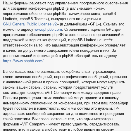
Наши форумы работают под управлением программного обеспечения
для создания конференций phpBB (в дальнейшем «они»,
«программное обеспечение phpBB», «www.phpbb.com», «phpBB
Limited», «phpBB Teams»), выпущенного по лицензии «
GNU General Public License v2
» (в дальнейшем «GPL»). Скачать его
можно по адресу
www.phpbb.com
. Ограничения лицензии GPL для
программного обеспечения phpBB строго связаны с организацией и
поддержкой интернет-конференций, и phpBB Limited не несёт
ответственности за то, что администрация конференций определяет
в качестве допустимого содержания и/или поведения в них. За
дополнительной информацией о phpBB обращайтесь по адресу
https://www.phpbb.com/
.
Вы соглашаетесь не размещать оскорбительных, угрожающих,
клеветнических сообщений, порнографических сообщений, призывов
к национальной розни и прочих сообщений, которые могут нарушить
законы вашей страны, страны, которая предоставляет услуги
хостинга для форумов «ViT Company» или международное право.
Попытки размещения таких сообщений могут привести к вашему
немедленному отключению от конференции, при этом ваш провайдер
будет поставлен в известность, если мы сочтём это нужным. IP-
адреса всех сообщений сохраняются для возможности проведения
такой политики. Вы соглашаетесь с тем, что администраторы
форумов «ViT Company» имеют право удалить, отредактировать,
перенести или закрыть любую тему в любое время по своему