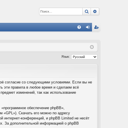
Поиск
Расширенный 
С
FA
хо
ег
Q
д
ис
тр
Язык:
ац
ия
своё согласие со следующими условиями. Если вы не
ть эти правила в любое время и сделаем всё
 предмет изменений, так как использование
 «программное обеспечение phpBB»,
м «GPL»). Скачать его можно по адресу
й интернет-конференций, и phpBB Limited не несёт
них. За дополнительной информацией о phpBB