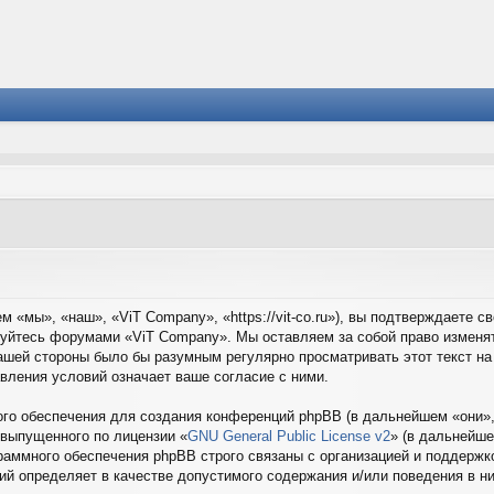
 «мы», «наш», «ViT Company», «https://vit-co.ru»), вы подтверждаете 
ьзуйтесь форумами «ViT Company». Мы оставляем за собой право изменя
ашей стороны было бы разумным регулярно просматривать этот текст на
вления условий означает ваше согласие с ними.
о обеспечения для создания конференций phpBB (в дальнейшем «они»,
 выпущенного по лицензии «
GNU General Public License v2
» (в дальнейше
раммного обеспечения phpBB строго связаны с организацией и поддержко
ций определяет в качестве допустимого содержания и/или поведения в 