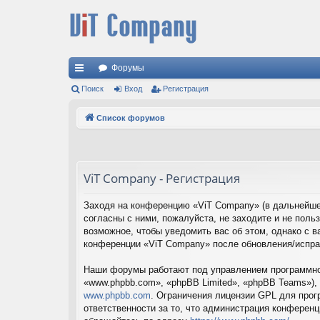
Форумы
с
Поиск
Вход
Регистрация
ы
Список форумов
лк
и
ViT Company - Регистрация
Заходя на конференцию «ViT Company» (в дальнейшем
согласны с ними, пожалуйста, не заходите и не пол
возможное, чтобы уведомить вас об этом, однако с в
конференции «ViT Company» после обновления/испра
Наши форумы работают под управлением программног
«www.phpbb.com», «phpBB Limited», «phpBB Teams»),
www.phpbb.com
. Ограничения лицензии GPL для прог
ответственности за то, что администрация конферен