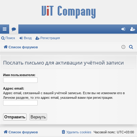
с
Поиск
ор
Вход
Регистрация
хо
ег
П
ы
Список форумов
ум
д
ис
о
лк
ы
тр
и
Послать письмо для активации учётной записи
и
ац
с
к
ия
Имя пользователя:
Адрес email:
Адрес email, связанный с вашей учётной записью. Если вы не изменили его в
Личном разделе, то это адрес email, указанный вами при регистрации.
Список форумов
Удалить cookies
Часовой пояс:
UTC+03:00