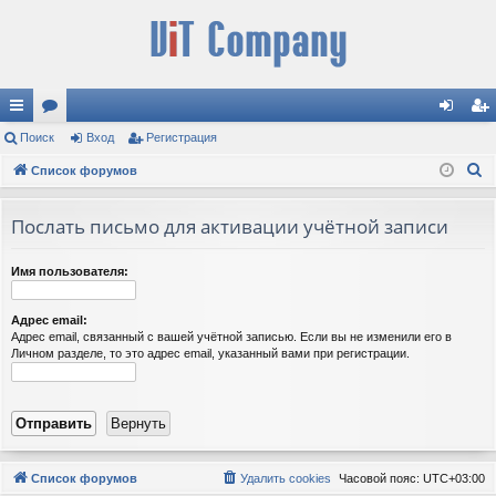
с
Поиск
ор
Вход
Регистрация
хо
ег
П
ы
Список форумов
ум
д
ис
о
лк
ы
тр
и
Послать письмо для активации учётной записи
и
ац
с
к
ия
Имя пользователя:
Адрес email:
Адрес email, связанный с вашей учётной записью. Если вы не изменили его в
Личном разделе, то это адрес email, указанный вами при регистрации.
Список форумов
Удалить cookies
Часовой пояс:
UTC+03:00