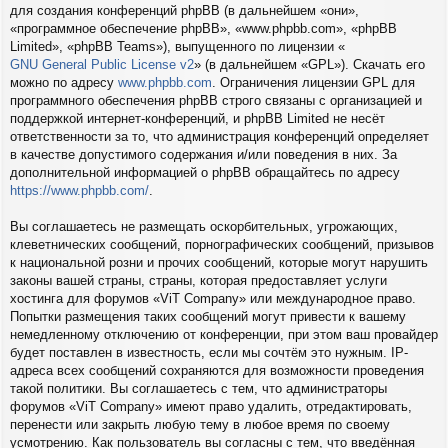
для создания конференций phpBB (в дальнейшем «они»,
«программное обеспечение phpBB», «www.phpbb.com», «phpBB
Limited», «phpBB Teams»), выпущенного по лицензии «
GNU General Public License v2
» (в дальнейшем «GPL»). Скачать его
можно по адресу
www.phpbb.com
. Ограничения лицензии GPL для
программного обеспечения phpBB строго связаны с организацией и
поддержкой интернет-конференций, и phpBB Limited не несёт
ответственности за то, что администрация конференций определяет
в качестве допустимого содержания и/или поведения в них. За
дополнительной информацией о phpBB обращайтесь по адресу
https://www.phpbb.com/
.
Вы соглашаетесь не размещать оскорбительных, угрожающих,
клеветнических сообщений, порнографических сообщений, призывов
к национальной розни и прочих сообщений, которые могут нарушить
законы вашей страны, страны, которая предоставляет услуги
хостинга для форумов «ViT Company» или международное право.
Попытки размещения таких сообщений могут привести к вашему
немедленному отключению от конференции, при этом ваш провайдер
будет поставлен в известность, если мы сочтём это нужным. IP-
адреса всех сообщений сохраняются для возможности проведения
такой политики. Вы соглашаетесь с тем, что администраторы
форумов «ViT Company» имеют право удалить, отредактировать,
перенести или закрыть любую тему в любое время по своему
усмотрению. Как пользователь вы согласны с тем, что введённая