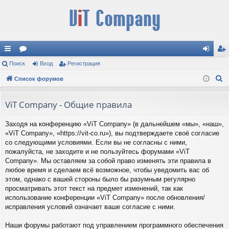
с
Поиск
ор
Вход
Регистрация
хо
ег
П
ы
Список форумов
ум
д
ис
о
лк
ы
тр
и
ViT Company - Общие правила
и
ац
с
Заходя на конференцию «ViT Company» (в дальнейшем «мы», «наш»,
к
ия
«ViT Company», «https://vit-co.ru»), вы подтверждаете своё согласие
со следующими условиями. Если вы не согласны с ними,
пожалуйста, не заходите и не пользуйтесь форумами «ViT
Company». Мы оставляем за собой право изменять эти правила в
любое время и сделаем всё возможное, чтобы уведомить вас об
этом, однако с вашей стороны было бы разумным регулярно
просматривать этот текст на предмет изменений, так как
использование конференции «ViT Company» после обновления/
исправления условий означает ваше согласие с ними.
Наши форумы работают под управлением программного обеспечения